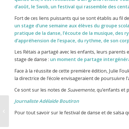
d’août, le Swob, un festival qui rassemble des cen
Fort de ces liens puissants qui se sont établis au fil d
un stage d’une semaine aux élèves du groupe scolair
pratique de la danse, l’écoute de la musique, des 
d’appréhension de l’espace, du rythme, de son corps
Les Rétais a partagé avec les enfants, leurs parents 
stage de danse :
un moment de partage intergénérat
Face à la réussite de cette première édition, Julie Fo
la directrice de l’école envisageraient de poursuivre l
Ce sont sur les notes de
Suavemente
, qu’enfants et 
Journaliste Adélaïde Boutiron
700 apprentis Mbappé
Pour tout savoir sur le festival de danse et de salsa qu
à Saint-Martin-de-Ré