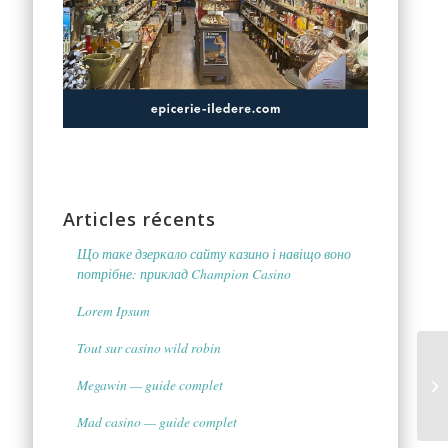
Articles récents
Що таке дзеркало сайту казино і навіщо воно
потрібне: приклад Champion Casino
Lorem Ipsum
Tout sur casino wild robin
Megawin — guide complet
Mad casino — guide complet