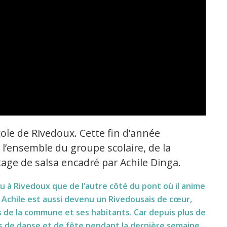
le de Rivedoux. Cette fin d’année
e l’ensemble du groupe scolaire, de la
tage de salsa encadré par Achile Dinga.
 à Rivedoux que de l’autre côté du pont où il anime
, Achile est aussi devenu un Rivedousais de cœur,
us de la commune et ses habitants.
Car depuis plus de
ous de danse et de fête pendant la dernière semaine