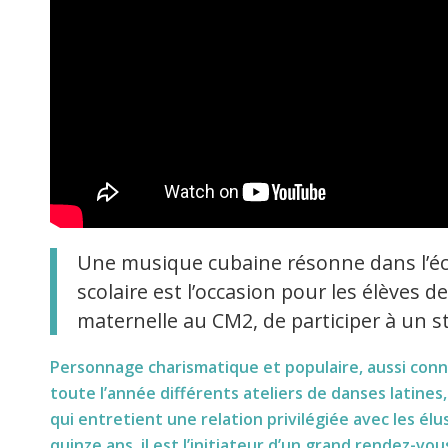
Une musique cubaine résonne dans l’éco
scolaire est l’occasion pour les élèves d
maternelle au CM2, de participer à un s
Personnage charismatique et populaire, aussi connu
toute l’année différents ateliers de danses latines
qui entretient une relation privilégiée avec les él
quinze ans, il est l’initiateur d’un grand rendez-v