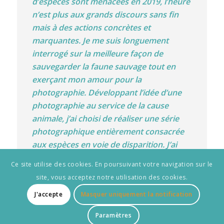
d’espèces sont menacées en 2019, l’heure
n’est plus aux grands discours sans fin
mais à des actions concrètes et
marquantes. Je me suis longuement
interrogé sur la meilleure façon de
sauvegarder la faune sauvage tout en
exerçant mon amour pour la
photographie. Développant l’idée d’une
photographie au service de la cause
animale, j’ai choisi de réaliser une série
photographique entièrement consacrée
aux espèces en voie de disparition. J’ai
pris le pari fou d’y inclure tous les
Ce site utilise des cookies. En poursuivant votre navigation sur le
groupes d’animaux. L’objectif étant de
site, vous acceptez notre utilisation des cookies.
représenter toute la diversité du vivant et
J'accepte
Masquer uniquement la notification
de faire prendre conscience aux gens de
la gravité de la menace qui s’applique à
Paramètres
TOUTES les espèces. L’esthétique de mes