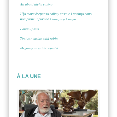
All about atefia casino
Що таке дзеркало сайту казино і навіщо воно
потрібне: приклад Champion Casino
Lorem Ipsum
Tout sur casino wild robin
Megawin — guide complet
À LA UNE